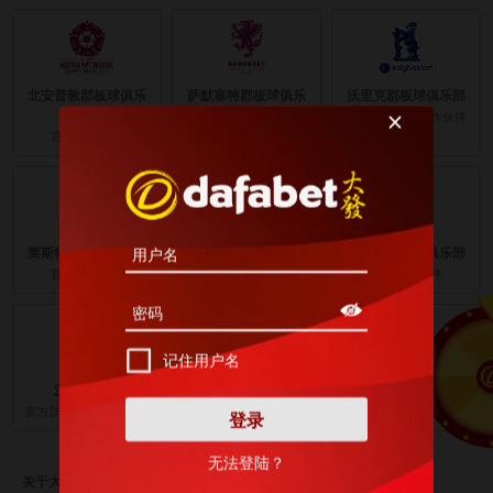
北安普敦郡板球俱乐
萨默塞特郡板球俱乐
沃里克郡板球俱乐部
部
部
官方国际博彩合作伙伴
官方合作伙伴
官方合作伙伴
莱斯特郡板球俱乐部
德比郡CCC
​​伍斯特郡板球俱乐部
官方合作伙伴
官方合作伙伴
官方合作伙伴
记住用户名
汉普郡板球
肯特板球
诺丁汉郡 板球俱乐部
官方国际 博彩合作伙伴
官方合作伙伴
官方国际 博彩合作伙伴
无法登陆？
关于大发