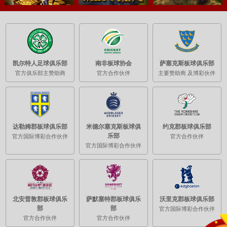
凯尔特人足球俱乐部
南非板球协会
萨塞克斯板球俱乐部
官方俱乐部主赞助商
官方合作伙伴
主要赞助商 及博彩伙伴
达勒姆郡板球俱乐部
米德尔塞克斯板球俱
约克郡板球俱乐部
乐部
官方国际博彩合作伙伴
官方合作伙伴
官方国际博彩合作伙伴
北安普敦郡板球俱乐
萨默塞特郡板球俱乐
沃里克郡板球俱乐部
部
部
官方国际博彩合作伙伴
官方合作伙伴
官方合作伙伴