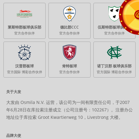
莱斯特郡板球俱乐部
德比郡CCC
​​伍斯特郡板球俱乐部
官方合作伙伴
官方合作伙伴
官方合作伙伴
汉普郡板球
肯特板球
诺丁汉郡 板球俱乐部
官方国际 博彩合作伙伴
官方合作伙伴
官方国际 博彩合作伙伴
关于大发
大发由 Osmila N.V. 运营，该公司为一间有限责任公司，于2007
年6月28日在库拉索注册成立（公司注册号：102267）。注册办公
地址位于库拉索 Groot Kwartierweg 10，Livestrong 大楼。
品牌大使