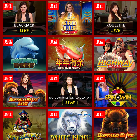
最佳
最佳
最佳
最佳
最佳
最佳
最佳
最佳
最佳
最佳
最佳
最佳