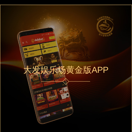
大发娱乐场黄金版APP