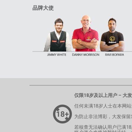
品牌大使
仅限18岁及以上用户 – 大
任何未满18岁人士在本网
为防止非法博彩，大发保留
若核查无法确认用户已满1