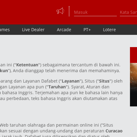
ames
Live Dealer
Arcade
PT+
Lotere
n ini ("
Ketentuan
") sebagaimana tercantum di bawah ini.
kun
”), Anda dianggap telah menerima dan memahaminya.
arang dan Layanan Dafabet ("
Layanan
"), Situs ("
Situs
") oleh
gan Layanan apa pun ("
Taruhan
"). Syarat, Aturan dan
lam bahasa Inggris. Terjemahan apa pun ke bahasa lain hanya
tau perbedaan, teks bahasa Inggris akan diutamakan atas
Web taruhan olahraga dan permainan online ini (“Situs
sikan sesuai dengan undang-undang dan peraturan
Curacao
arak jauh. Dafabet juga dilisensikan dan diatur oleh