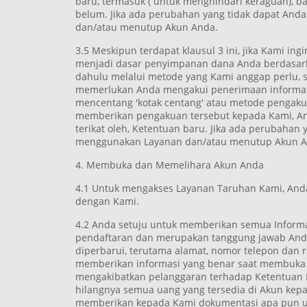
baru, termasuk ( untuk menghindari keraguan), b
belum. Jika ada perubahan yang tidak dapat And
dan/atau menutup Akun Anda.
3.5 Meskipun terdapat klausul 3 ini, jika Kami 
menjadi dasar penyimpanan dana Anda berdasarka
dahulu melalui metode yang Kami anggap perlu, 
memerlukan Anda mengakui penerimaan informasi
mencentang 'kotak centang' atau metode pengakua
memberikan pengakuan tersebut kepada Kami, Anda
terikat oleh, Ketentuan baru. Jika ada perubahan
menggunakan Layanan dan/atau menutup Akun A
4. Membuka dan Memelihara Akun Anda
4.1 Untuk mengakses Layanan Taruhan Kami, And
dengan Kami.
4.2 Anda setuju untuk memberikan semua Informa
pendaftaran dan merupakan tanggung jawab Anda
diperbarui, terutama alamat, nomor telepon dan r
memberikan informasi yang benar saat membuka
mengakibatkan pelanggaran terhadap Ketentuan
hilangnya semua uang yang tersedia di Akun kep
memberikan kepada Kami dokumentasi apa pun unt