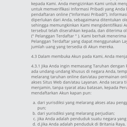
kepada Kami. Anda mengizinkan Kami untuk meng
untuk memverifikasi Informasi Pribadi yang Anda
pendaftaran online (“Informasi Pribadi”). Inform
diperlukan dari Anda, sebagaimana ditentukan ol
sehingga memungkinkan Kami mengidentifikasi An
tersebut telah diserahkan kepada, dan diterima 
(" Pelanggan Terdaftar " ). Kami berhak meneri
Pelanggan Terdaftar yang dapat menggunakan La
jumlah uang yang tersedia di Akun mereka.
4.3 Dalam membuka Akun pada Kami, Anda menj
4.3.1 Jika Anda ingin memasang Taruhan denga
ada undang-undang khusus di negara Anda, tempat
melarang taruhan online dan/atau permainan onlin
akses Situs Web dan/atau Layanan. Anda secara t
menjamin, tanpa syarat atau batasan, kepada Pe
mendaftarkan Akun kapan pun:
dari yurisdiksi yang melarang akses atau pen
pun;
dari yurisdiksi yang melarang perjudian;
jika Anda adalah penduduk suatu negara yang
d.jika Anda adalah penduduk di Britania Raya