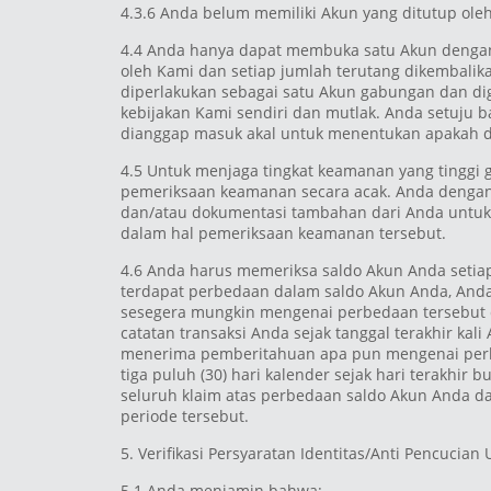
4.3.6 Anda belum memiliki Akun yang ditutup ole
4.4 Anda hanya dapat membuka satu Akun dengan
oleh Kami dan setiap jumlah terutang dikembali
diperlakukan sebagai satu Akun gabungan dan d
kebijakan Kami sendiri dan mutlak. Anda setuj
dianggap masuk akal untuk menentukan apakah du
4.5 Untuk menjaga tingkat keamanan yang tinggi
pemeriksaan keamanan secara acak. Anda dengan
dan/atau dokumentasi tambahan dari Anda untuk
dalam hal pemeriksaan keamanan tersebut.
4.6 Anda harus memeriksa saldo Akun Anda setiap
terdapat perbedaan dalam saldo Akun Anda, And
sesegera mungkin mengenai perbedaan tersebut
catatan transaksi Anda sejak tanggal terakhir kali
menerima pemberitahuan apa pun mengenai perb
tiga puluh (30) hari kalender sejak hari terakhir
seluruh klaim atas perbedaan saldo Akun Anda d
periode tersebut.
5. Verifikasi Persyaratan Identitas/Anti Pencucian
5.1 Anda menjamin bahwa: