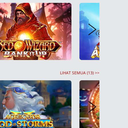
d Wizard: Bank It Up™
Age of the Gods
LIHAT SEMUA (
13
) >>
 the Gods: God of Storms 2
Adventures Bey