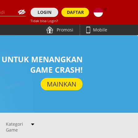
LOGIN
DAFTAR
Tidak bisa Login?
English (Asia)
हिन्दी
Promosi
Mobile
简体中文
తెలుగు
Bengali (India)
ภาษาไทย
U UNTUK MENANGKAN
Tiếng Việt
Japanese
OT TIGA KALI LIPAT!
PERTAMA 100% DI PT+
N KEMENANGAN ANDA
ELOAD MINGGUAN PT
US RABAT MINGGUAN
KINI TERSEDIA
GAME CRASH!
한국어
English (Bangladesh)
MAINKAN
MAINKAN
MAINKAN
GABUNG
GABUNG
GABUNG
MAINKAN
English (India)
Bengali (Bangladesh)
Kategori
Game