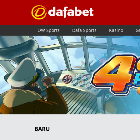
OW Sports
Dafa Sports
Kasino
G
BARU