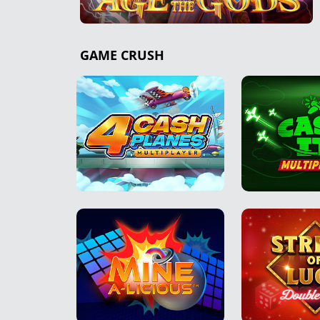
GAME CRUSH
4 Cash Planes:
Cash It Mu
Multiplayer™
Streak of L
Mine-a-Licious
Di