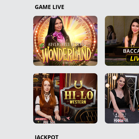
GAME LIVE
Adventures Beyond
Baccara
Wonderland
Hi-Lo Western Live
Live 3 C
JACKPOT