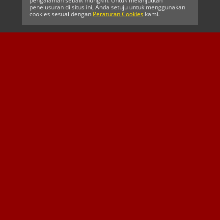
pengalaman sebaik mungkin. Untuk melanjutkan
penelusuran di situs ini, Anda setuju untuk menggunakan
cookies sesuai dengan
Peraturan Cookies
kami.
CELTIC FC
Kriket Afrika
SUSSEX CCC
Selatan
SPONSOR UTAMA
SPONSOR UTAMA &
Mitra Asosiasi Resmi
RESMI
MITRA TARUHAN
RESMI
DURHAM CRICKET
MIDDLESEX CCC
YORKSHIRE CCC
MITRA TARUHAN
MITRA TARUHAN
MITRA RESMI
RESMI
RESMI