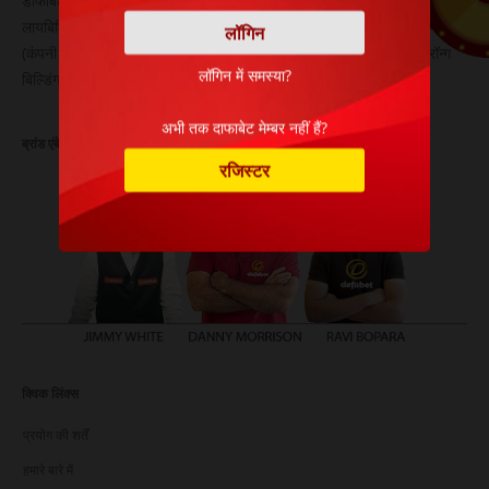
डाफाबेट का संचालन ओस्मिला एन.वी. द्वारा किया जाता है, जो एक लिमिटेड
लायबिलिटी कंपनी है। यह कंपनी 28 जून 2007 को कुराकाओ में पंजीकृत की गई थी
(कंपनी पंजीकरण संख्या 102267)। इसका पंजीकृत कार्यालय पता है: लिवस्ट्रॉन्ग
लॉगिन में समस्या?
बिल्डिंग, ग्रूट क्वार्टियरवेग 10, कुराकाओ।
अभी तक दाफाबेट मेम्बर नहीं हैं?
ब्रांड एंबेसडर
रजिस्टर
क्विक लिंक्स
प्रयोग की शर्तें
हमारे बारे में