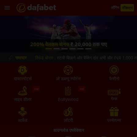
लॉगिन
रजिस्टर
200% वेलकम बोनस
₹ 20,000 तक पाए
समाचार
एक्सचेंज रिफंड बोनस :
स्टारी बिछाने और बैकिंग दांव अभी और INR 1,000 तक 5
दाफास्पोर्ट्स
ओ डब्ल्यू स्पोर्टस
कैसीनो
नया
नया
गेम्स
लाइव डीलर
Bollywood
आर्केड
लॉटरी
प्रमोशन्स
डाउनलोड एप्लीकेशन