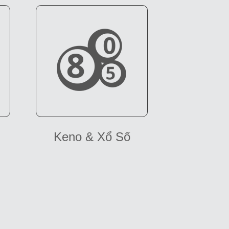
Keno & Xổ Số