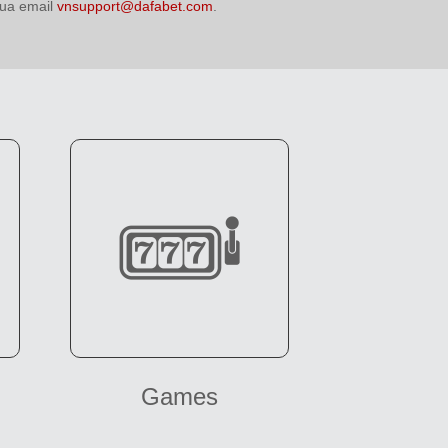
qua email
vnsupport@dafabet.com
.
Games