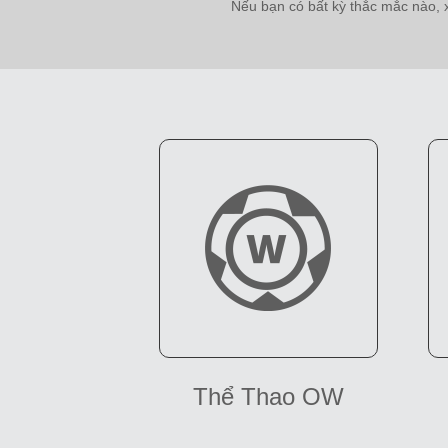
Nếu bạn có bất kỳ thắc mắc nào, 
Thể Thao OW