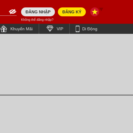
ĐĂNG NHẬP
ĐĂNG KÝ
Không thể đăng nhập?
English (Asia)
हिन्दी
Khuyến Mãi
VIP
Di Động
English (Europe)
తెలుగు
Bengali (India)
简体中文
English (Bangladesh)
ภาษาไทย
Bahasa Indonesia
Bengali (Bangladesh)
English (Pakistan)
日本語
Polish
한국어
English