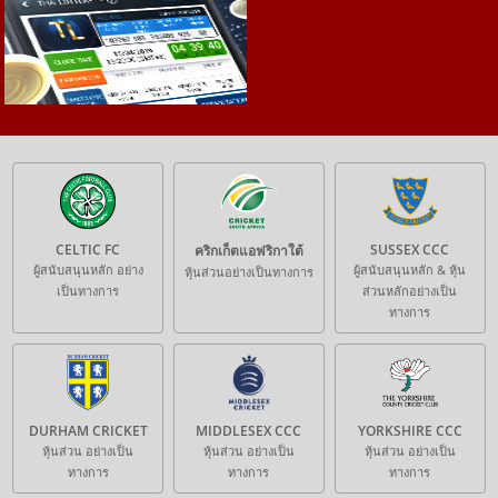
CELTIC FC
SUSSEX CCC
คริกเก็ตแอฟริกาใต้
ผู้สนับสนุนหลัก อย่าง
ผู้สนับสนุนหลัก & หุ้น
หุ้นส่วนอย่างเป็นทางการ
เป็นทางการ
ส่วนหลักอย่างเป็น
ทางการ
DURHAM CRICKET
MIDDLESEX CCC
YORKSHIRE CCC
หุ้นส่วน อย่างเป็น
หุ้นส่วน อย่างเป็น
หุ้นส่วน อย่างเป็น
ทางการ
ทางการ
ทางการ