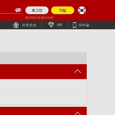
로그인
가입
로그인이 안 되시나요?
English (Asia)
हिन्दी
프로모션
VIP
모바일
English (Europe)
తెలుగు
简体中文
Bengali (India)
English (Pakistan)
ภาษาไทย
Tiếng Việt
English (Bangladesh)
Bahasa Indonesia
Bengali (Bangladesh)
日本語
Polish
English
Español