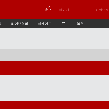
임
라이브딜러
아케이드
PT+
복권