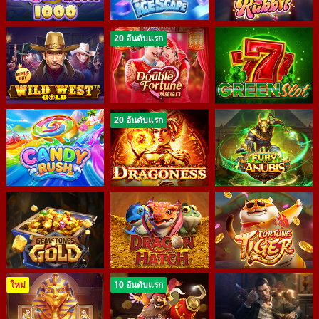
20 อันดับแรก
20 อันดับแรก
ใหม่
10 อันดับแรก