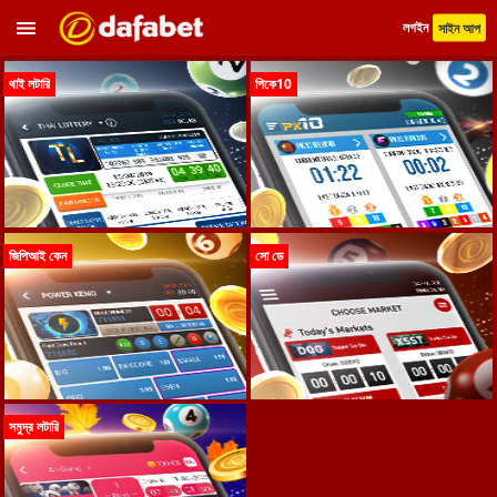
লগইন
সাইন আপ
থাই লটারি
পিকে10
জিপিআই কেন
সো ডে
সমুদ্র লটারি